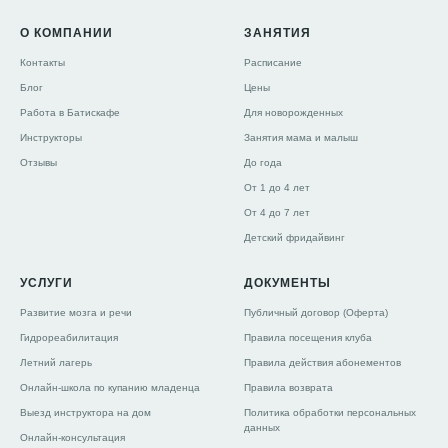
О КОМПАНИИ
ЗАНЯТИЯ
Контакты
Расписание
Блог
Цены
Работа в Батискафе
Для новорожденных
Инструкторы
Занятия мама и малыш
Отзывы
До года
От 1 до 4 лет
От 4 до 7 лет
Детский фридайвинг
УСЛУГИ
ДОКУМЕНТЫ
Развитие мозга и речи
Публичный договор (Оферта)
Гидрореабилитация
Правила посещения клуба
Летний лагерь
Правила действия абонементов
Онлайн-школа по купанию младенца
Правила возврата
Выезд инструктора на дом
Политика обработки персональных
данных
Онлайн-консультация