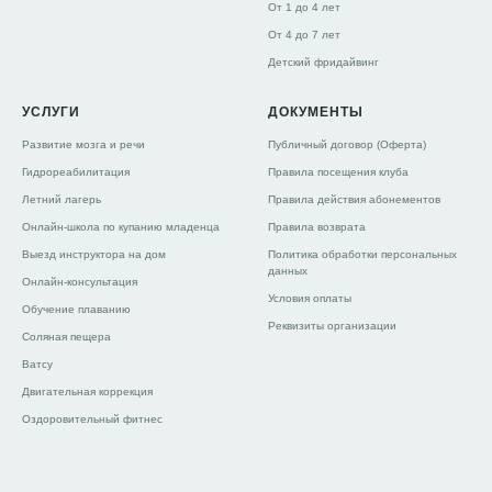
От 1 до 4 лет
От 4 до 7 лет
Детский фридайвинг
УСЛУГИ
ДОКУМЕНТЫ
Развитие мозга и речи
Публичный договор (Оферта)
Гидрореабилитация
Правила посещения клуба
Летний лагерь
Правила действия абонементов
Онлайн-школа по купанию младенца
Правила возврата
Выезд инструктора на дом
Политика обработки персональных
данных
Онлайн-консультация
Условия оплаты
Обучение плаванию
Реквизиты организации
Соляная пещера
Ватсу
Двигательная коррекция
Оздоровительный фитнес