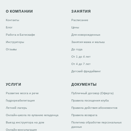
О КОМПАНИИ
ЗАНЯТИЯ
Контакты
Расписание
Блог
Цены
Работа в Батискафе
Для новорожденных
Инструкторы
Занятия мама и малыш
Отзывы
До года
От 1 до 4 лет
От 4 до 7 лет
Детский фридайвинг
УСЛУГИ
ДОКУМЕНТЫ
Развитие мозга и речи
Публичный договор (Оферта)
Гидрореабилитация
Правила посещения клуба
Летний лагерь
Правила действия абонементов
Онлайн-школа по купанию младенца
Правила возврата
Выезд инструктора на дом
Политика обработки персональных
данных
Онлайн-консультация